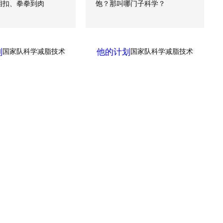
相扣、拳拳到肉
饱？那叫哪门子科学？
划
他的计划
国家队科学减脂技术
国家队科学减脂技术