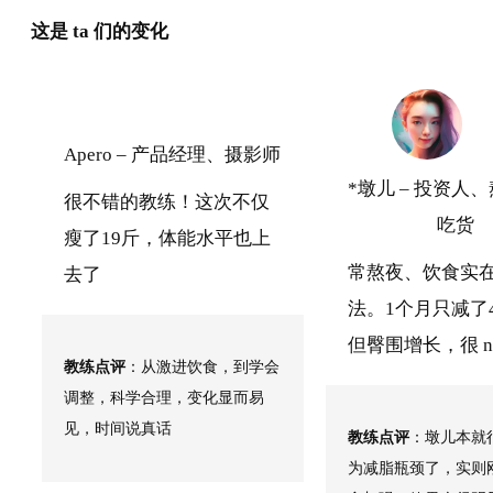
这是 ta 们的变化
Apero – 产品经理、摄影师
*墩儿 – 投资人
很不错的教练！这次不仅
吃货
瘦了19斤，体能水平也上
常熬夜、饮食实
去了
法。1个月只减了
但臀围增长，很 nic
教练点评
：从激进饮食，到学会
调整，科学合理，变化显而易
见，时间说真话
教练点评
：墩儿本就
为减脂瓶颈了，实则