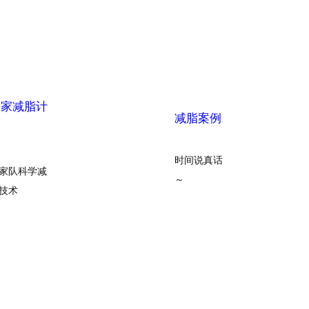
居家减脂计
减脂案例
划
时间说真话
家队科学减
～
技术