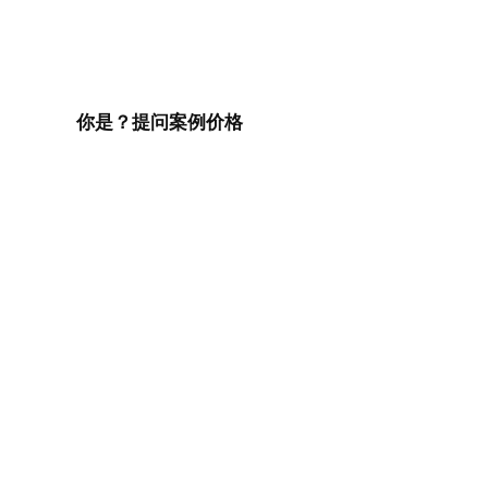
你是？
提问
案例
价格