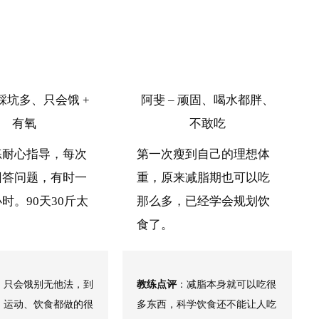
 踩坑多、只会饿 +
阿斐 – 顽固、喝水都胖、
有氧
不敢吃
练耐心指导，每次
第一次瘦到自己的理想体
回答问题，有时一
重，原来减脂期也可以吃
时。90天30斤太
那么多，已经学会规划饮
食了。
：只会饿别无他法，到
教练点评
：减脂本身就可以吃很
，运动、饮食都做的很
多东西，科学饮食还不能让人吃