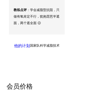
教练点评
：学会减脂型抗阻，只
做有氧肯定不行，犹抱琵芭半遮
面，两个遮全面 😉
他的计划
国家队科学减脂技术
会员价格