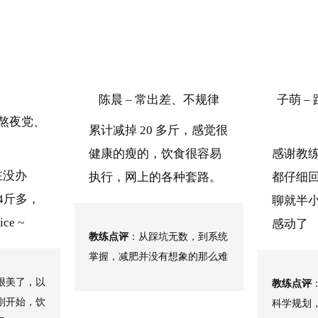
陈晨 – 常出差、不规律
子萌 –
、熬夜党、
累计减掉 20 多斤，感觉很
健康的瘦的，饮食很容易
感谢教
在没办
执行，网上的各种套路。
都仔细
4斤多，
聊就半小
e ~
感动了
教练点评
：从踩坑无数，到系统
掌握，减肥并没有想象的那么难
很美了，以
教练点评
刚开始，饮
科学规划