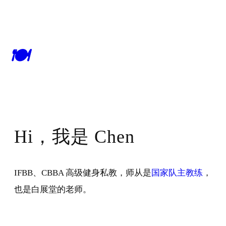
跳
至
内
🍽
容
Hi，我是 Chen
IFBB、CBBA 高级健身私教，师从是
国家队主教练
，
也是白展堂的老师。