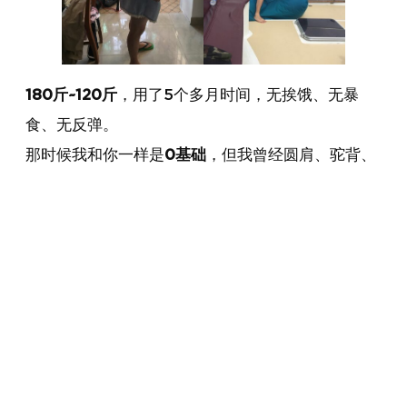
180斤~120斤
，用了5个多月时间，无挨饿、无暴
食、无反弹。
那时候我和你一样是
0基础
，但我曾经圆肩、驼背、
头前伸、脂肪肝，很庆幸这些全好了！
我认为减肥是一个早已有答案的领域，我不想浪费时
间去走别人早走过的弯路，浪费几年甚至半辈子的时
间。 ——
人们永远会犯错，永远犯相同的错误，这
事儿，不新鲜！
不太信任网红和商健教练，我遇到了我的老师，国家
健身队主教练，我认识了一个词“科学减脂技术”。原