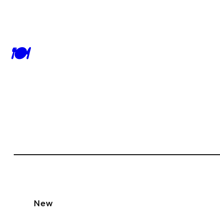
🍽
New