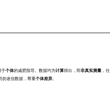
用于
个体
的减肥指导。数据均为
计算
得出，而
非真实测量
，任
，切勿迷信数据，尊重
个体差异
。