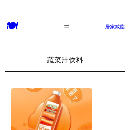
跳
至
🍽
内
居家减脂
容
蔬菜汁饮料