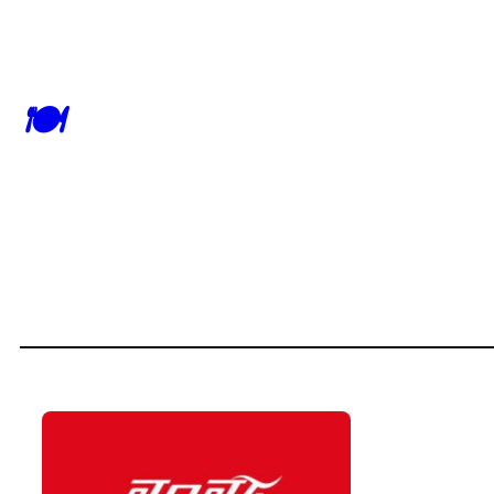
跳
至
内
🍽
容