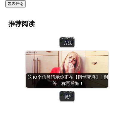
不住
嘴？收
下5个
推荐阅读
不挨饿
不暴食
减肥期
的解馋
间想吃
方法
宵夜怎
么办？
别急着
自我攻
击，可
这10个信号暗示你正在【悄悄变胖】| 别
能是身
等上称再后悔！
体在向
你“求
救”