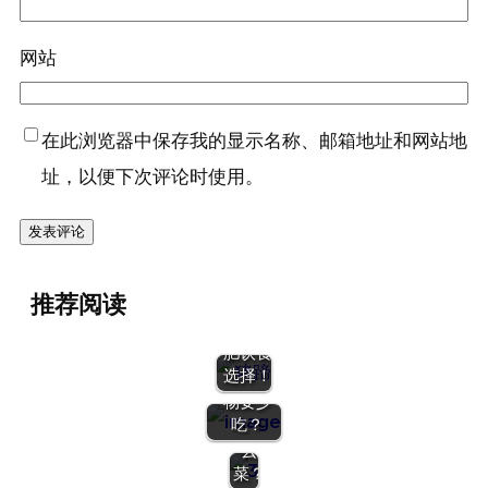
合
跳
身
网站
每
体
天
正
跳
在
多
变
在此浏览器中保存我的显示名称、邮箱地址和网站地
少
瘦
址，以便下次评论时使用。
个
的
可
征
以
兆：
减肥期
减
有
间能吃
肥？
这
猪蹄子
只
6
推荐阅读
吗？科
减
需
个
学的减
减肥期
肥
每
征
肥饮食
间，哪些
可
次
兆！
选择！
碳水化合
以
20
恭
物要少
吃
分
喜
吃？
什
钟，
你，
么
高
开
菜？
效
始
减肥，