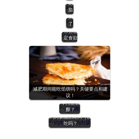
燃
瘦
如何忍
脂
下
住饥饿
来
感？这
了
些方法
帮你稳
定食欲
减肥路上
的甜蜜诱
减肥期间能吃馅饼吗？关键要点和建
惑：减肥
议！
期间能否
享用甜酒
酿？
鸡肉肠减肥期间可以
吃吗？