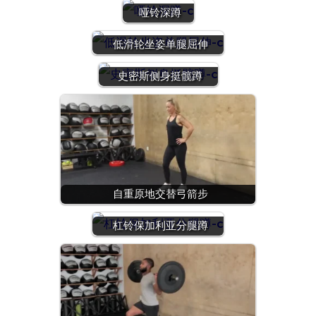
哑铃深蹲
低滑轮坐姿单腿屈伸
史密斯侧身挺髋蹲
自重原地交替弓箭步
杠铃保加利亚分腿蹲