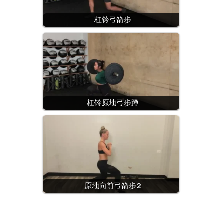
杠铃弓箭步
杠铃原地弓步蹲
原地向前弓箭步2