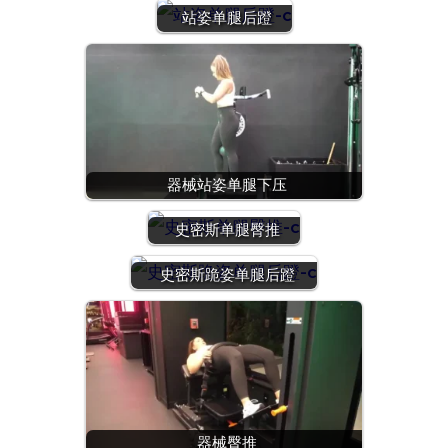
站姿单腿后蹬
器械站姿单腿下压
史密斯单腿臀推
史密斯跪姿单腿后蹬
器械臀推