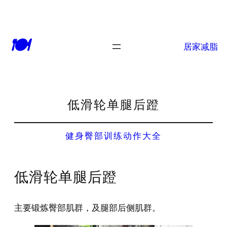
🍽
居家减脂
低滑轮单腿后蹬
健身臀部训练动作大全
低滑轮单腿后蹬
主要锻炼臀部肌群，及腿部后侧肌群。