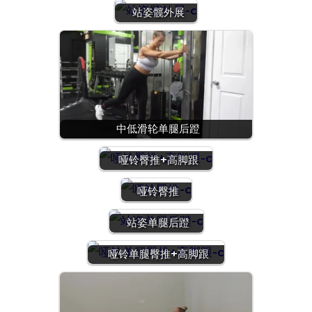
站姿髋外展
中低滑轮单腿后蹬
哑铃臀推+高脚跟
哑铃臀推
站姿单腿后蹬
哑铃单腿臀推+高脚跟