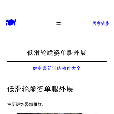
🍽
居家减脂
低滑轮跪姿单腿外展
健身臀部训练动作大全
低滑轮跪姿单腿外展
主要锻炼臀部肌群。