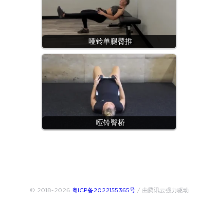
哑铃单腿臀推
哑铃臀桥
© 2018~2026
粤ICP备2022155365号
/ 由腾讯云强力驱动