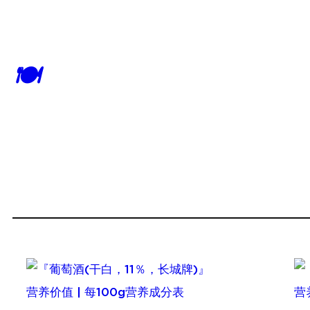
跳
至
内
🍽
容