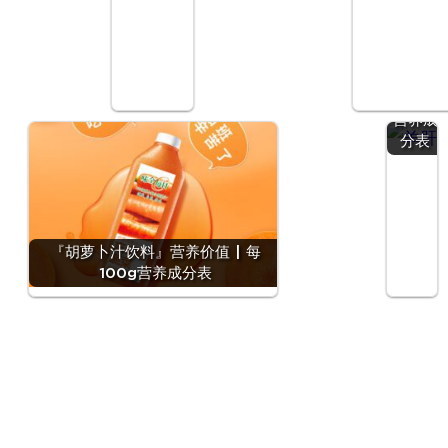
『羊
肝』营
养价值
| 每
100g
营养成
分表
『胡萝卜汁饮料』营养价值 | 每
100g营养成分表