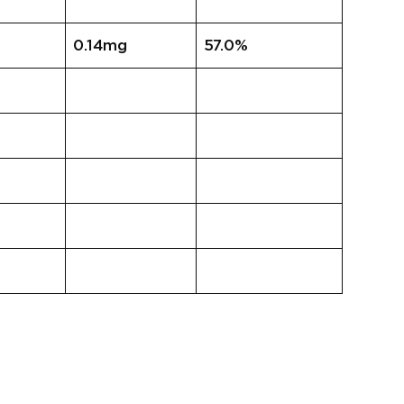
0.14mg
57.0%