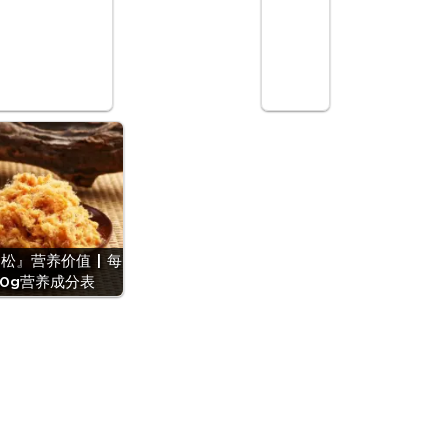
松』营养价值 | 每
00g营养成分表