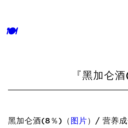
🍽
『黑加仑酒(
黑加仑酒(8％)（
图片
）/ 营养