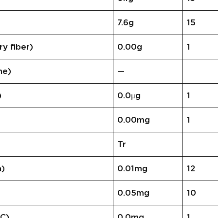
7.6g
15
 fiber)
0.00g
1
ne)
—
)
0.0μg
1
0.00mg
1
Tr
n)
0.01mg
12
0.05mg
10
C)
0.0mg
1