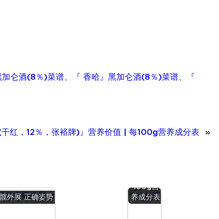
加仑酒(8％)菜谱
、
『 香哈』黑加仑酒(8％)菜谱
、
『
干红，12％，张裕牌)』营养价值 | 每100g营养成分表
»
『沙拉
酱』营养
价值 | 每
100g营
髋外展 正确姿势
养成分表