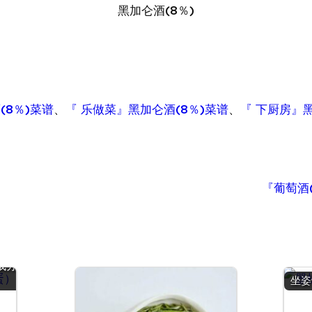
黑加仑酒(8％)
(8％)菜谱
、
『 乐做菜』黑加仑酒(8％)菜谱
、
『 下厨房』黑
『葡萄酒(
鹑
 |
成分
坐姿