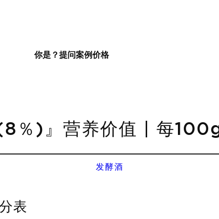
你是？
提问
案例
价格
8％)』营养价值 | 每10
发酵酒
成分表