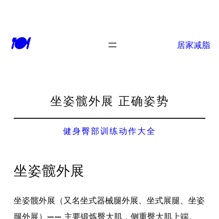
🍽
居家减脂
坐姿髋外展 正确姿势
健身臀部训练动作大全
坐姿髋外展
坐姿髋外展（又名坐式器械腿外展、坐式展腿、坐姿
腿外展）—— 主要锻炼臀大肌，侧重臀大肌上端。