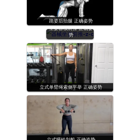
跪姿后抬腿 正确姿势
坐姿器械前推 正确姿
势
立式单臂绳索侧平举 正确姿势
立式哑铃划船 正确姿势