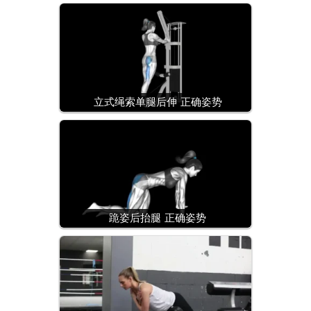
立式绳索单腿后伸 正确姿势
跪姿后抬腿 正确姿势