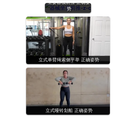
坐姿器械前推 正确姿
势
立式单臂绳索侧平举 正确姿势
立式哑铃划船 正确姿势