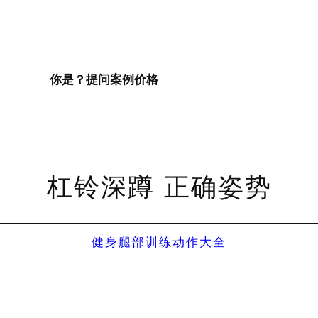
你是？
提问
案例
价格
杠铃深蹲 正确姿势
健身腿部训练动作大全