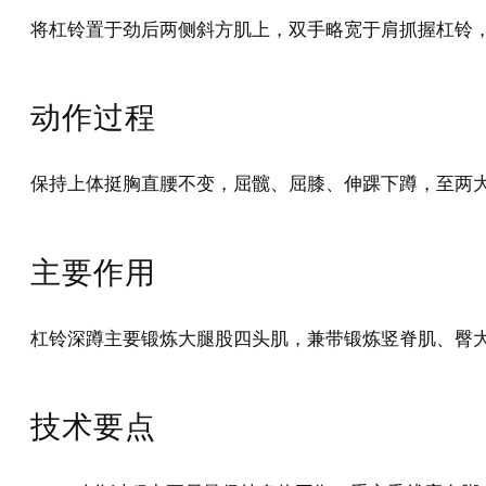
将杠铃置于劲后两侧斜方肌上，双手略宽于肩抓握杠铃
动作过程
保持上体挺胸直腰不变，屈髋、屈膝、伸踝下蹲，至两
主要作用
杠铃深蹲主要锻炼大腿股四头肌，兼带锻炼竖脊肌、臀
技术要点