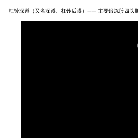
杠铃深蹲（又名深蹲、杠铃后蹲）—— 主要锻炼股四头