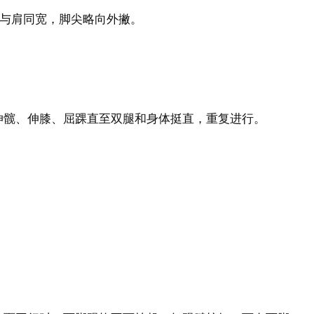
与肩同宽，脚尖略向外撇。
伸髋、伸膝、屈踝直至双腿和身体挺直，重复进行。