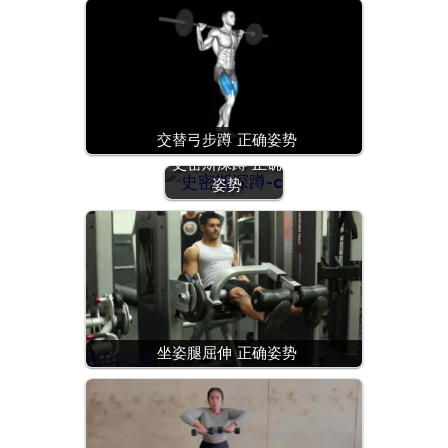
交替弓步蹲 正确姿势
史密斯深蹲 正确
姿势
坐姿腿屈伸 正确姿势