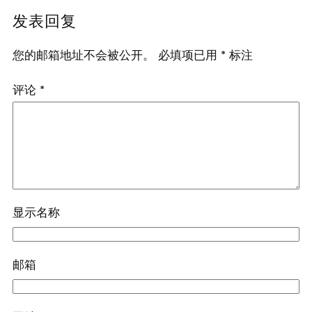
发表回复
您的邮箱地址不会被公开。
必填项已用
*
标注
评论
*
显示名称
邮箱