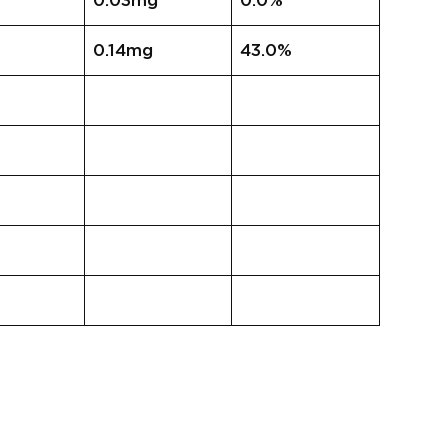
0.03mg
0.0%
0.14mg
43.0%