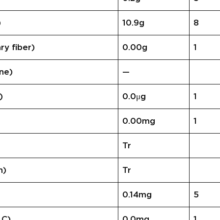
)
10.9g
8
 fiber)
0.00g
1
ne)
—
)
0.0μg
1
0.00mg
1
Tr
n)
Tr
0.14mg
5
 C)
0.0mg
1