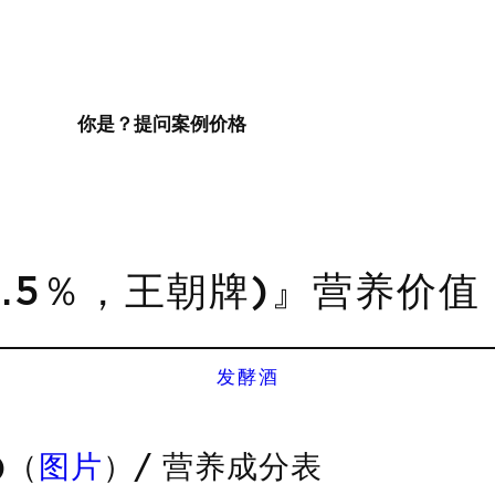
你是？
提问
案例
价格
.5％，王朝牌)』营养价值 
发酵酒
)（
图片
）/ 营养成分表