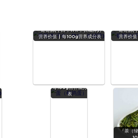
『葡萄酒(干白，11％，长城牌)』
『葡萄酒(干
营养价值 | 每100g营养成分表
营养价值 
养
『蛋（鹌鹑
蛋）』营养价值 |
养
每100g营养成分
表
『茶（绿
1