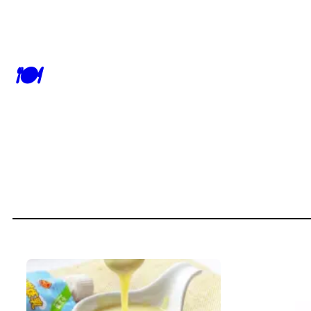
跳
至
内
🍽
容