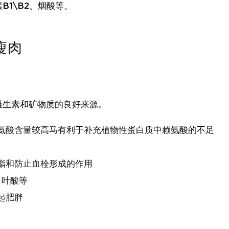
1\B2、烟酸
等。
瘦肉
维生素和矿物质
的良好来源。
氨酸含量较高马有利于补充植物性蛋白质中赖氨酸的不足
脂和防止血栓形成的作用
、叶酸等
起肥胖