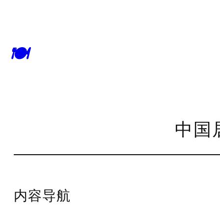
🍽
中国
内容导航