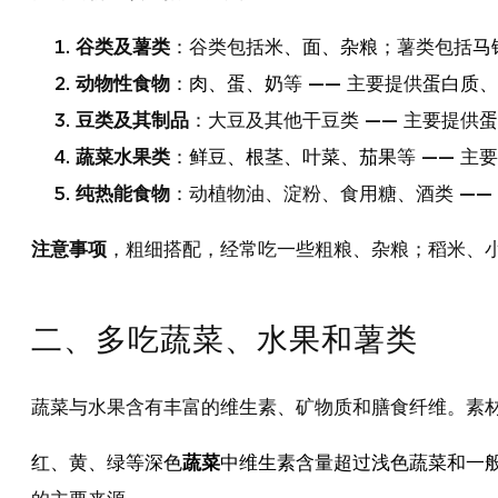
谷类及薯类
：谷类包括
米、面、杂粮
；薯类包括
马
动物性食物
：
肉、蛋、奶
等 —— 主要提供
蛋白质、
豆类及其制品
：大豆及其他干豆类 —— 主要提供
蛋
蔬菜水果类
：
鲜豆、根茎、叶菜、茄果
等 —— 主
纯热能食物
：动植物油、淀粉、食用糖、酒类 ——
注意事项
，粗细搭配，经常吃一些粗粮、杂粮；稻米、
二、多吃蔬菜、水果和薯类
蔬菜与水果含有丰富的维生素、矿物质和膳食纤维。素
红、黄、绿等深色
蔬菜
中维生素含量超过浅色蔬菜和一