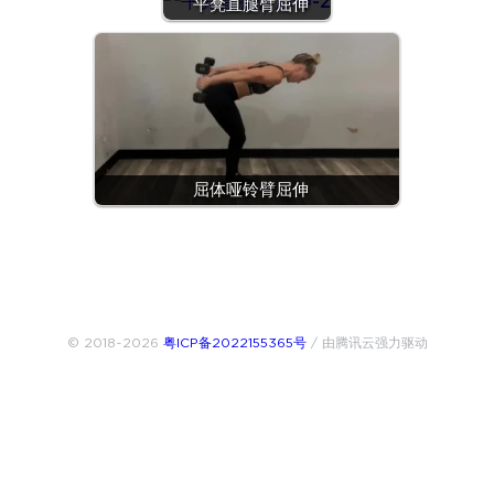
平凳直腿臂屈伸
屈体哑铃臂屈伸
© 2018~2026
粤ICP备2022155365号
/ 由腾讯云强力驱动