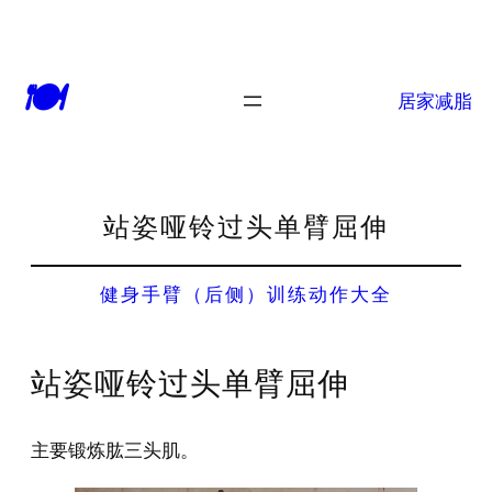
🍽
居家减脂
站姿哑铃过头单臂屈伸
健身手臂（后侧）训练动作大全
站姿哑铃过头单臂屈伸
主要锻炼肱三头肌。