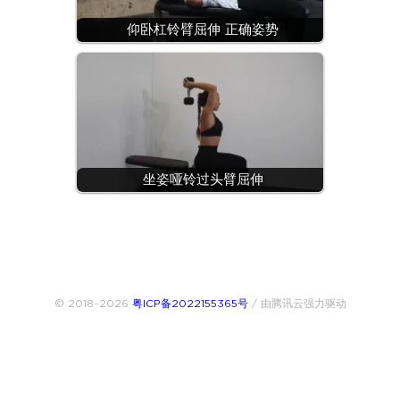
仰卧杠铃臂屈伸 正确姿势
坐姿哑铃过头臂屈伸
© 2018~2026
粤ICP备2022155365号
/ 由腾讯云强力驱动