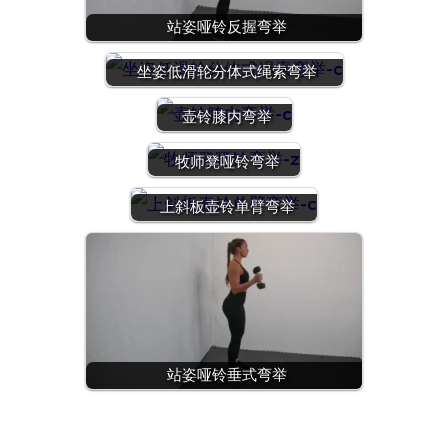
站姿哑铃反握弯举
坐姿低滑轮分体式绳索弯举
壶铃膝内弯举
牧师凳哑铃弯举
上斜板壶铃单臂弯举
站姿哑铃垂式弯举