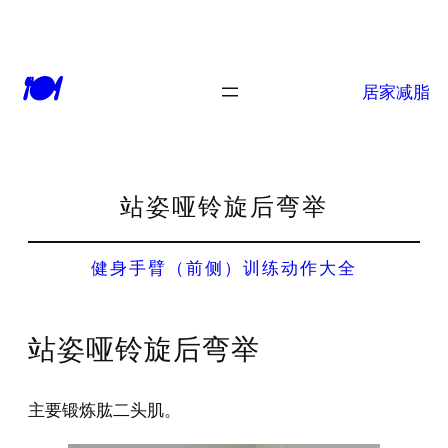
🍽
居家减脂
站姿哑铃旋后弯举
健身手臂（前侧）训练动作大全
站姿哑铃旋后弯举
主要锻炼肱二头肌。