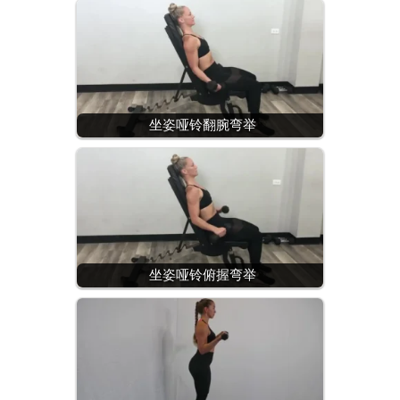
坐姿哑铃翻腕弯举
坐姿哑铃俯握弯举