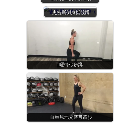
史密斯侧身挺髋蹲
哑铃弓步蹲
自重原地交替弓箭步