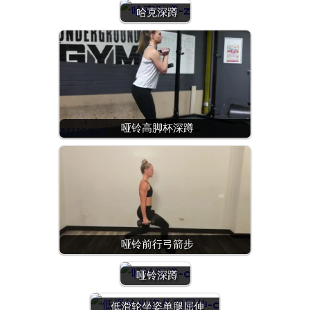
哈克深蹲
哑铃高脚杯深蹲
哑铃前行弓箭步
哑铃深蹲
低滑轮坐姿单腿屈伸