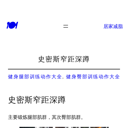
🍽
居家减脂
史密斯窄距深蹲
健身腿部训练动作大全
, 
健身臀部训练动作大全
史密斯窄距深蹲
主要锻炼腿部肌群，其次臀部肌群。