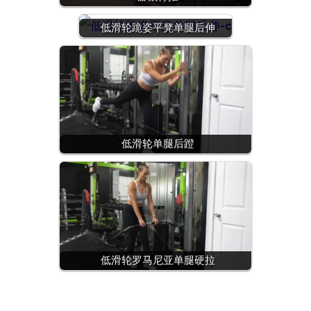
低滑轮跪姿平凳单腿后伸
低滑轮单腿后蹬
低滑轮罗马尼亚单腿硬拉