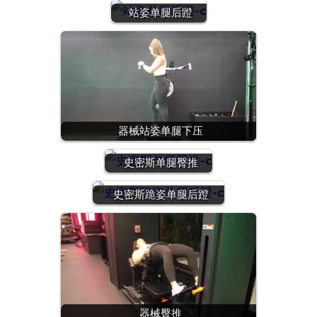
站姿单腿后蹬
器械站姿单腿下压
史密斯单腿臀推
史密斯跪姿单腿后蹬
器械臀推