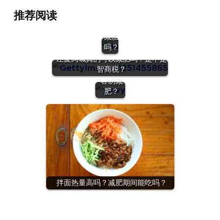
题：
推荐阅读
喝啤
酒能
减肥
吗？
有氧运动
左旋肉碱真的可以减肥吗？是不是
和无氧运
智商税？
动哪个更
容易减
肥？
拌面热量高吗？减肥期间能吃吗？