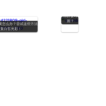
自暴自弃
餐吃的脸
大腰粗、
水肿要咋
闹？
黄怎么办？尝试这些方法
恢复白皙光彩！