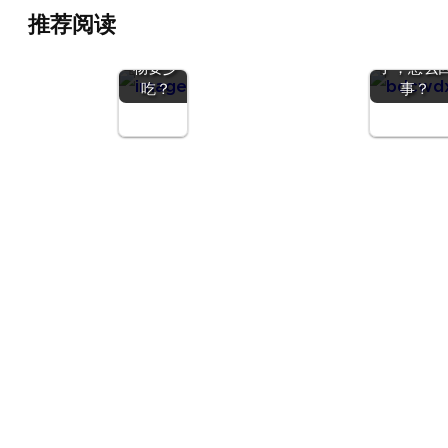
减肥期
推荐阅读
间，哪些
减肥不掉
碳水化合
但围度小
物要少
了，怎么
吃？
事？