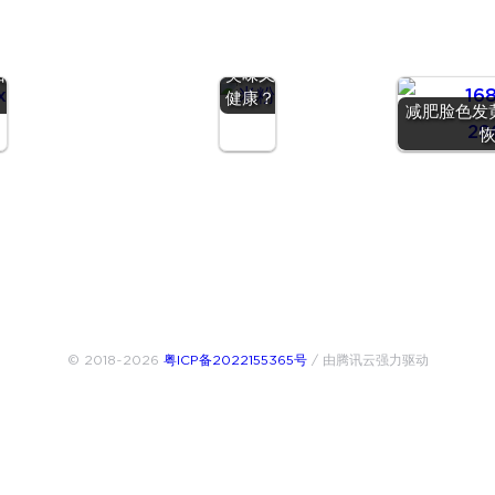
间桂林
秤
米粉能
吃吗？
回
美味又
健康？
减肥脸色发
© 2018~2026
粤ICP备2022155365号
/ 由腾讯云强力驱动