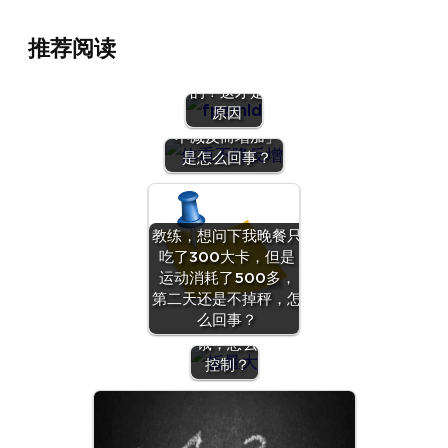
推荐阅读
肥胖怎么来
的？这才是
原因
运动一周「体重
不减反而增加」
是怎么回事？
教练，想问下我晚餐只
吃了300大卡，但是
运动消耗了500多，
女生饭量
第二天还是不掉秤，怎
突然增大
么回事？
还容易
饿，怎么
控制？
代
谢
差