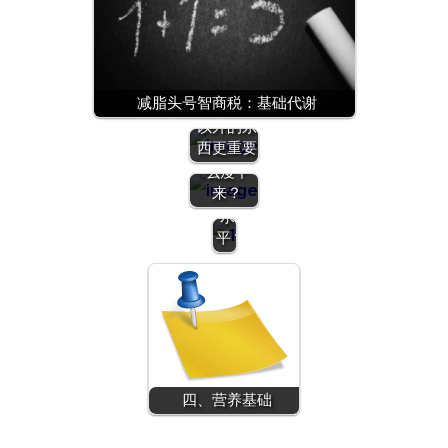
的
人
怎
节食减肥
么
的危害 |
快
减脂头号智商税：基础代谢
那些数字
速
以外的东
久坐引起
提
西更重要
的肥胖怎
升
么瘦下
代
来？
谢
水
平？
四、营养基础