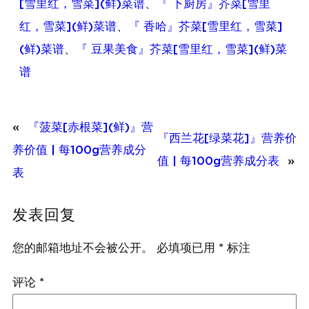
[雪里红，雪菜](鲜)菜谱
、
『 下厨房』芥菜[雪里
红，雪菜](鲜)菜谱
、
『 香哈』芥菜[雪里红，雪菜]
(鲜)菜谱
、
『 豆果美食』芥菜[雪里红，雪菜](鲜)菜
谱
«
『菠菜[赤根菜](鲜)』营
『西兰花[绿菜花]』营养价
养价值 | 每100g营养成分
值 | 每100g营养成分表
»
表
发表回复
您的邮箱地址不会被公开。
必填项已用
*
标注
评论
*