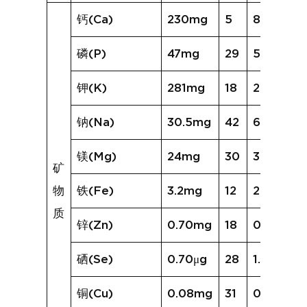
钙(Ca)
230mg
5
84mg
磷(P)
47mg
29
56mg
钾(K)
281mg
18
254mg
钠(Na)
30.5mg
42
66.0mg
镁(Mg)
24mg
30
32mg
矿
物
铁(Fe)
3.2mg
12
2.4mg
质
锌(Zn)
0.70mg
18
0.74mg
硒(Se)
0.70μg
28
1.07μg
铜(Cu)
0.08mg
31
0.17mg