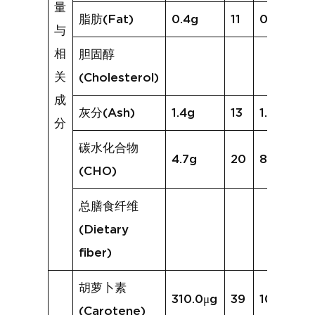
量
脂肪(Fat)
0.4g
11
0.4g
与
相
胆固醇
关
(Cholesterol)
成
灰分(Ash)
1.4g
13
1.3g
分
碳水化合物
4.7g
20
8.3g
(CHO)
总膳食纤维
(Dietary
fiber)
胡萝卜素
310.0μg
39
1061.6μg
(Carotene)