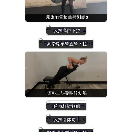
屈体地雷棒单臂划船2
反握高位下拉
高滑轮单臂直臂下拉
俯卧上斜凳哑铃划船
俯身杠铃划船
反握引体向上