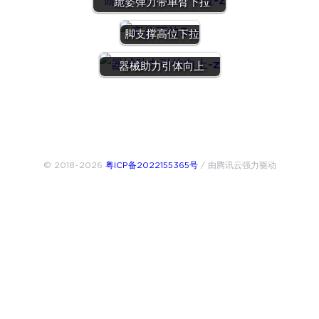
跪姿弹力带单臂下拉
脚支撑高位下拉
器械助力引体向上
© 2018~2026
粤ICP备2022155365号
/ 由腾讯云强力驱动