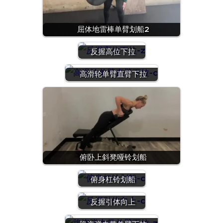
屈体地雷棒单臂划船2
反握高位下拉
高滑轮单臂直臂下拉
俯卧上斜凳哑铃划船
俯身杠铃划船
反握引体向上