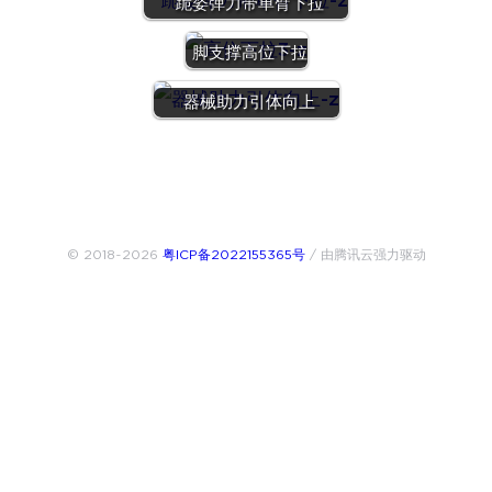
跪姿弹力带单臂下拉
脚支撑高位下拉
器械助力引体向上
© 2018~2026
粤ICP备2022155365号
/ 由腾讯云强力驱动