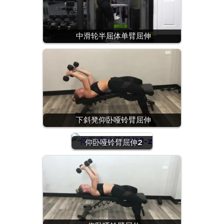
中滑轮半屈体单臂屈伸
下斜凳仰卧哑铃臂屈伸
仰卧哑铃臂屈伸2