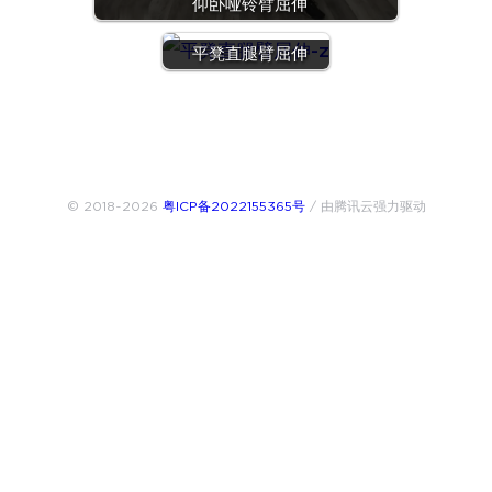
仰卧哑铃臂屈伸
平凳直腿臂屈伸
© 2018~2026
粤ICP备2022155365号
/ 由腾讯云强力驱动