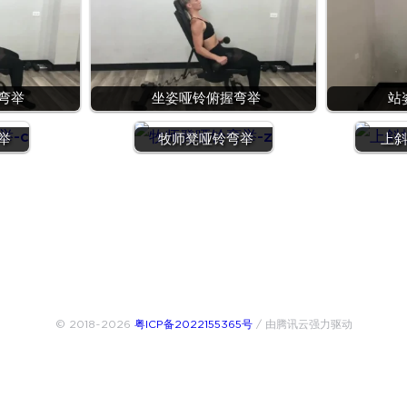
弯举
坐姿哑铃俯握弯举
站
举
牧师凳哑铃弯举
上
© 2018~2026
粤ICP备2022155365号
/ 由腾讯云强力驱动