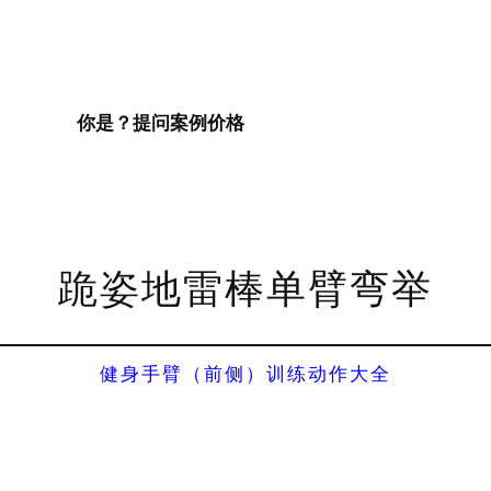
你是？
提问
案例
价格
跪姿地雷棒单臂弯举
健身手臂（前侧）训练动作大全