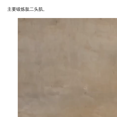
主要锻炼肱二头肌。