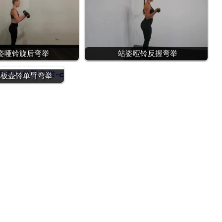
姿哑铃旋后弯举
站姿哑铃反握弯举
斜板壶铃单臂弯举