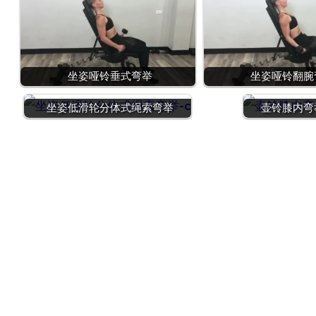
坐姿哑铃垂式弯举
坐姿哑铃翻腕
坐姿低滑轮分体式绳索弯举
壶铃膝内弯