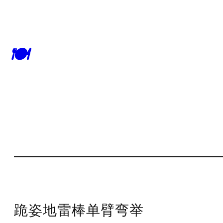
🍽
跪姿地雷棒单臂弯举