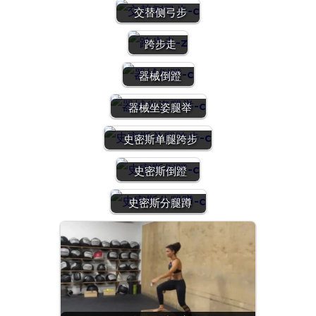
交替侧弓步
跨步走
器械倒蹬
器械坐姿腿举
史密斯单腿跨步
史密斯倒蹬
史密斯分腿蹲