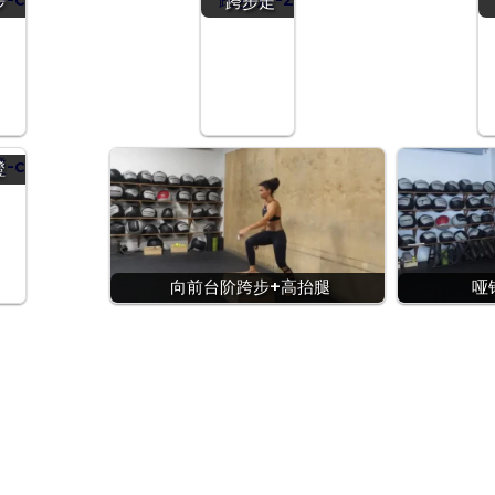
步
跨步走
蹬
向前台阶跨步+高抬腿
哑