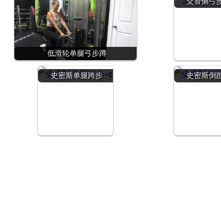
交替侧弓
低滑轮单腿弓步蹲
史密斯单腿跨步
史密斯倒