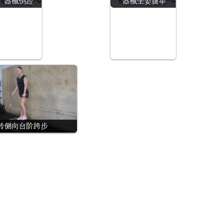
器械倒蹬
器械坐姿腿举
铃侧向台阶跨步