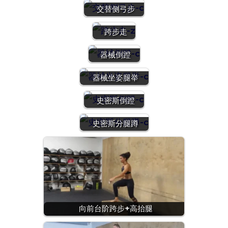
交替侧弓步
跨步走
器械倒蹬
器械坐姿腿举
史密斯倒蹬
史密斯分腿蹲
向前台阶跨步+高抬腿