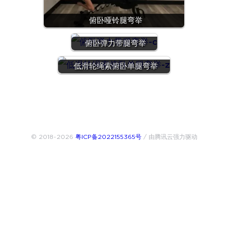
俯卧哑铃腿弯举
俯卧弹力带腿弯举
低滑轮绳索俯卧单腿弯举
© 2018~2026
粤ICP备2022155365号
/ 由腾讯云强力驱动