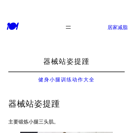
🍽
居家减脂
器械站姿提踵
健身小腿训练动作大全
器械站姿提踵
主要锻炼小腿三头肌。