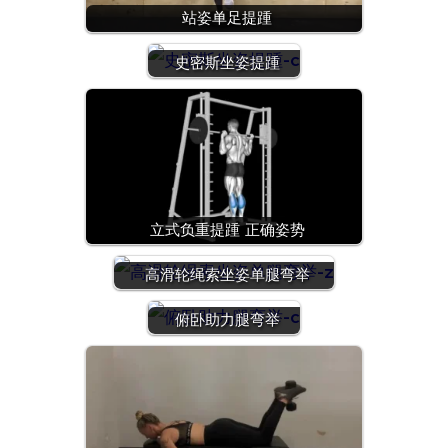
站姿单足提踵
史密斯坐姿提踵
立式负重提踵 正确姿势
高滑轮绳索坐姿单腿弯举
俯卧助力腿弯举