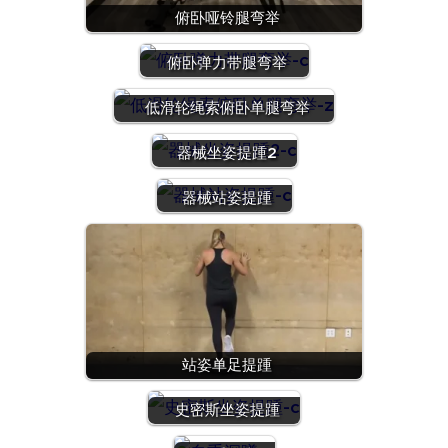
俯卧哑铃腿弯举
俯卧弹力带腿弯举
低滑轮绳索俯卧单腿弯举
器械坐姿提踵2
器械站姿提踵
站姿单足提踵
史密斯坐姿提踵