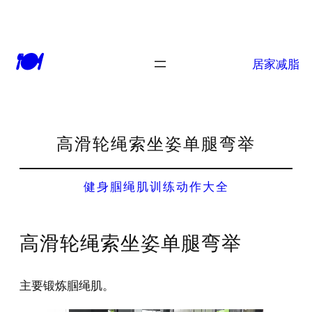
🍽
居家减脂
高滑轮绳索坐姿单腿弯举
健身腘绳肌训练动作大全
高滑轮绳索坐姿单腿弯举
主要锻炼腘绳肌。