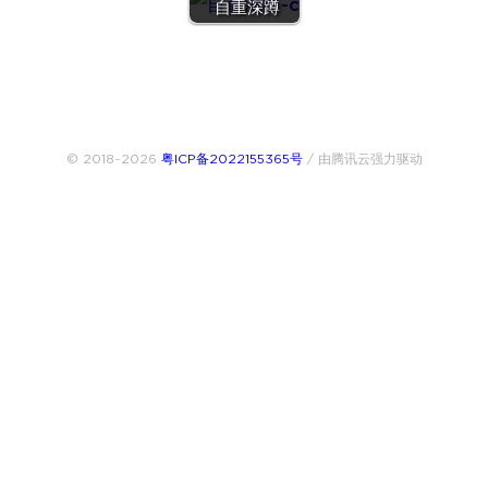
自重深蹲
© 2018~2026
粤ICP备2022155365号
/ 由腾讯云强力驱动