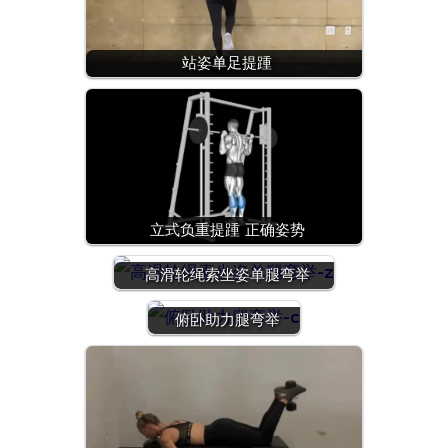
站姿单足提踵
立式负重提踵 正确姿势
高滑轮绳索坐姿单腿弯举
俯卧助力腿弯举