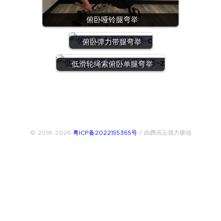
俯卧哑铃腿弯举
俯卧弹力带腿弯举
低滑轮绳索俯卧单腿弯举
© 2018~2026
粤ICP备2022155365号
/ 由腾讯云强力驱动