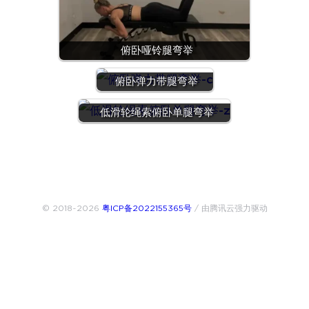
俯卧哑铃腿弯举
俯卧弹力带腿弯举
低滑轮绳索俯卧单腿弯举
© 2018~2026
粤ICP备2022155365号
/ 由腾讯云强力驱动