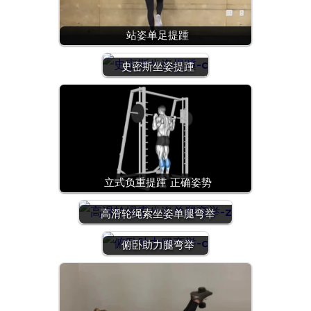
站姿单足提踵
史密斯坐姿提踵
立式负重提踵 正确姿势
高滑轮绳索坐姿单腿弯举
俯卧助力腿弯举