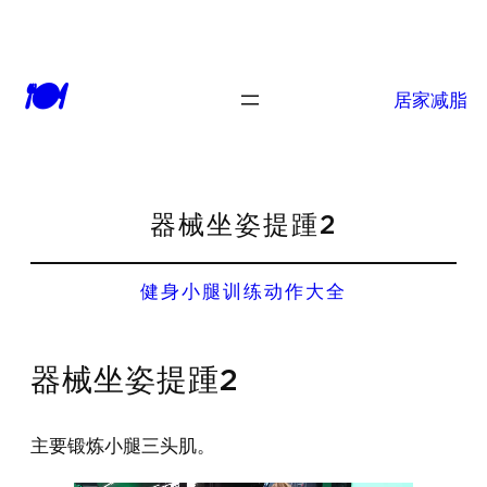
🍽
居家减脂
器械坐姿提踵2
健身小腿训练动作大全
器械坐姿提踵2
主要锻炼小腿三头肌。