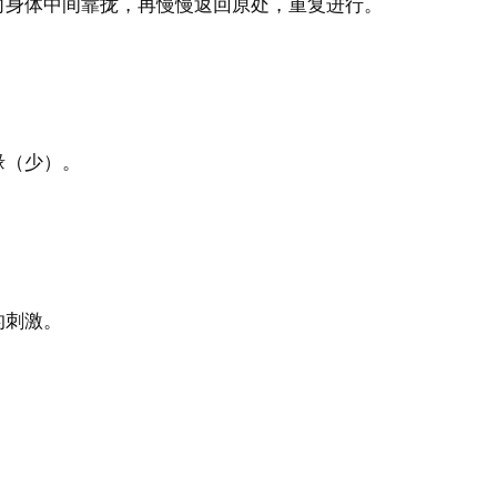
向身体中间靠拢，再慢慢返回原处，重复进行。
缘（少）。
的刺激。