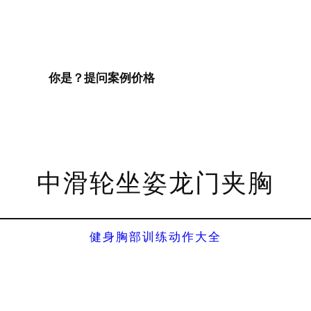
你是？
提问
案例
价格
中滑轮坐姿龙门夹胸
健身胸部训练动作大全