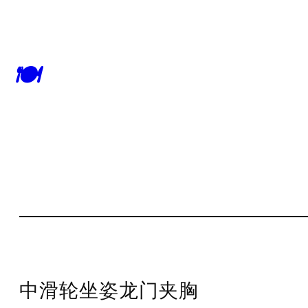
🍽
中滑轮坐姿龙门夹胸