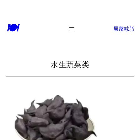
跳
至
🍽
内
居家减脂
容
水生蔬菜类