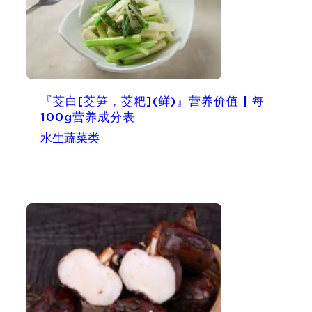
『茭白[茭笋，茭粑](鲜)』营养价值 | 每
100g营养成分表
水生蔬菜类