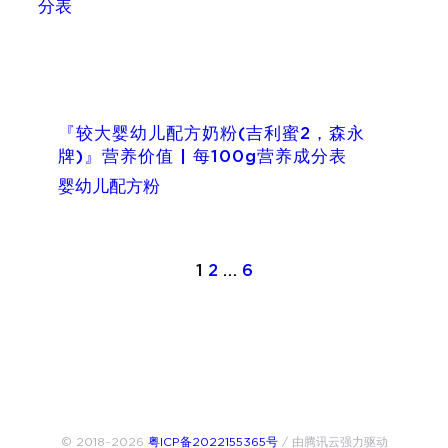
『较大婴幼儿配方奶粉(吉利蜜2，森永
牌)』营养价值 | 每100g营养成分表
婴幼儿配方粉
1
2
…
6
© 2018~2026
粤ICP备2022155365号
/ 由腾讯云强力驱动