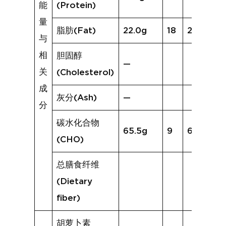
能
(Protein)
量
脂肪(Fat)
22.0g
18
21.7g
与
相
胆固醇
—
关
(Cholesterol)
成
灰分(Ash)
—
分
碳水化合物
65.5g
9
60.3g
(CHO)
总膳食纤维
(Dietary
fiber)
胡萝卜素