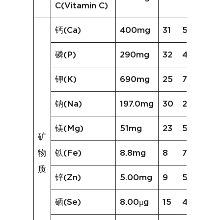
C(Vitamin C)
钙(Ca)
400mg
31
574mg
磷(P)
290mg
32
403mg
钾(K)
690mg
25
730mg
钠(Na)
197.0mg
30
228.1mg
镁(Mg)
51mg
23
56mg
矿
物
铁(Fe)
8.8mg
8
7.8mg
质
锌(Zn)
5.00mg
9
5.16mg
硒(Se)
8.00μg
15
4.53μg