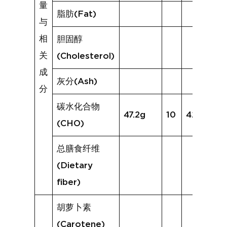
量
脂肪(Fat)
与
相
胆固醇
关
(Cholesterol)
成
灰分(Ash)
分
碳水化合物
47.2g
10
42.1g
(CHO)
总膳食纤维
(Dietary
fiber)
胡萝卜素
(Carotene)