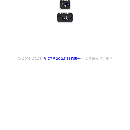
肥过度
吗？
会出现
什么症
状
© 2018~2026
粤ICP备2022155365号
/ 由腾讯云强力驱动