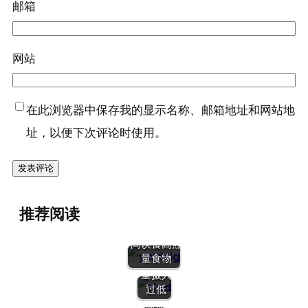
邮箱
网站
在此浏览器中保存我的显示名称、邮箱地址和网站地
址，以便下次评论时使用。
推荐阅读
6、常见问
9、
题：减脂期
7、常
常见
10、常
间误食高热
见问
问
见问
量食物
题：热
题：
题：过
量摄入
喝啤
度减
过低
酒能
脂，减
减肥