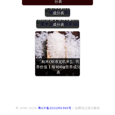
分表
米)』营养价值
| 每100g营养
成分表
『栗米油[玉米胚芽油]』
营养价值 | 每100g营养
成分表
『籼米(标准)[机米]』营
养价值 | 每100g营养成分
表
© 2018~2026
粤ICP备2022155365号
/ 由腾讯云强力驱动