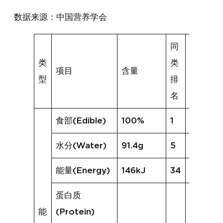
数据来源：中国营养学会
同
类
类
项目
含量
同类均
型
排
名
食部(Edible)
100%
1
77%
水分(Water)
91.4g
5
84.1g
能量(Energy)
146kJ
34
254kJ
蛋白质
能
(Protein)