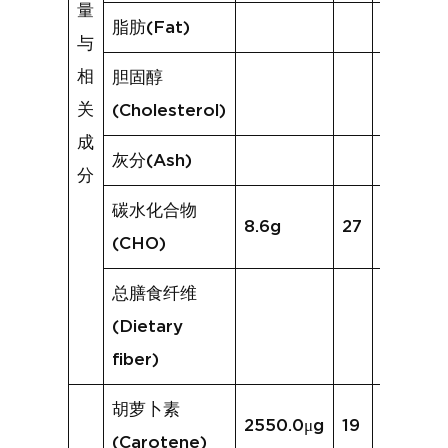
量
脂肪(Fat)
与
相
胆固醇
关
(Cholesterol)
成
灰分(Ash)
分
碳水化合物
8.6g
27
11.8g
(CHO)
总膳食纤维
(Dietary
fiber)
胡萝卜素
2550.0μg
19
2513.5μ
(Carotene)