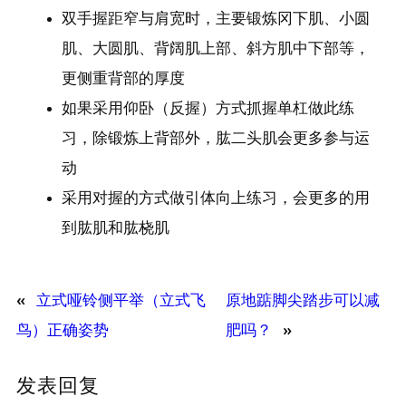
双手握距窄与肩宽时，主要锻炼冈下肌、小圆
肌、大圆肌、背阔肌上部、斜方肌中下部等，
更侧重背部的厚度
如果采用仰卧（反握）方式抓握单杠做此练
习，除锻炼上背部外，肱二头肌会更多参与运
动
采用对握的方式做引体向上练习，会更多的用
到肱肌和肱桡肌
«
立式哑铃侧平举（立式飞
原地踮脚尖踏步可以减
鸟）正确姿势
肥吗？
»
发表回复