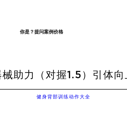
你是？
提问
案例
价格
器械助力（对握1.5）引体向
健身背部训练动作大全