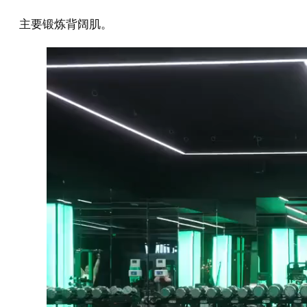
主要锻炼背阔肌。