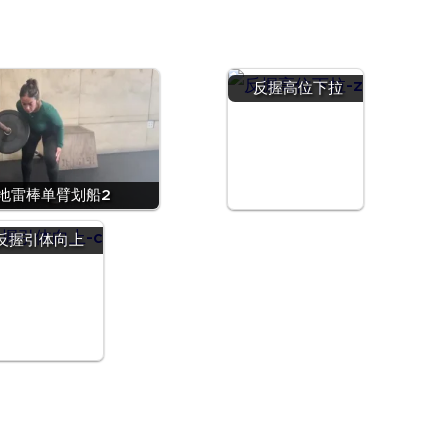
反握高位下拉
地雷棒单臂划船2
反握引体向上