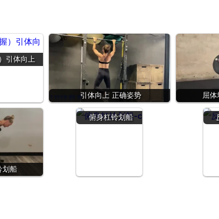
）引体向上
引体向上 正确姿势
屈体
俯身杠铃划船
铃划船