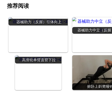
推荐阅读
器械助力（反握）引体向上
器械助力中立（反握
高滑轮单臂直臂下拉
俯卧上斜凳哑