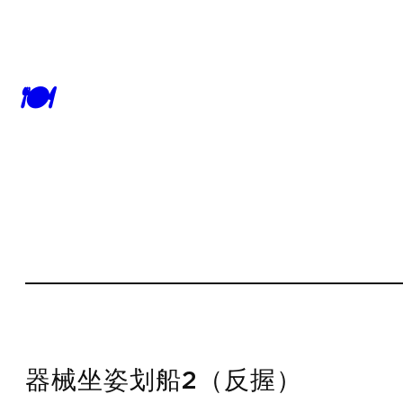
🍽
器械坐姿划船2（反握）