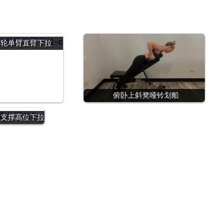
滑轮单臂直臂下拉
俯卧上斜凳哑铃划船
脚支撑高位下拉