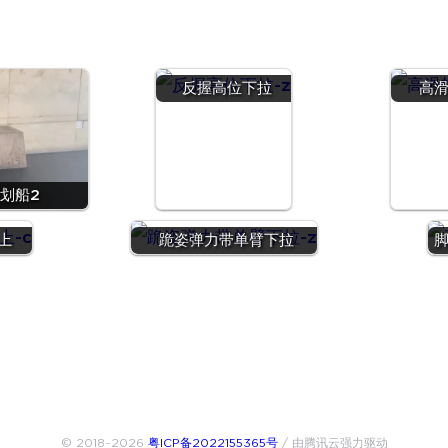
反握高位下拉
高
划船2
上
跪姿弹力带单臂下拉
© 2018~2026
粤ICP备2022155365号
/ 由腾讯云强力驱动