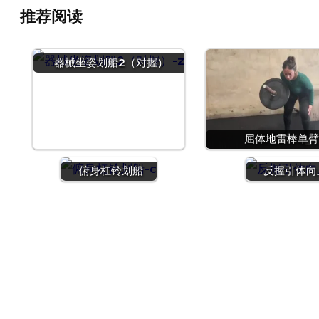
推荐阅读
器械坐姿划船2（对握）
屈体地雷棒单臂
俯身杠铃划船
反握引体向