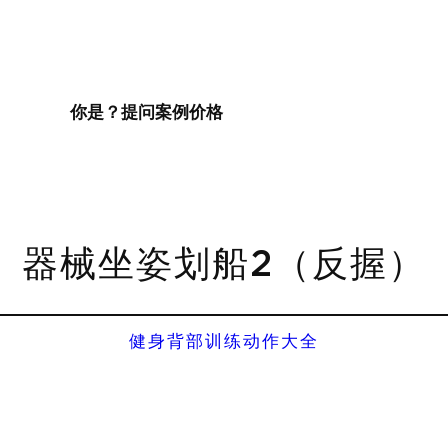
你是？
提问
案例
价格
器械坐姿划船2（反握）
健身背部训练动作大全