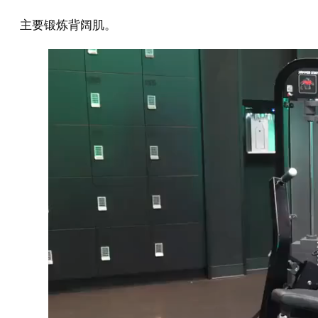
主要锻炼背阔肌。