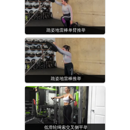
跪姿地雷棒单臂推举
跪姿地雷棒推举
低滑轮绳索交叉侧平举