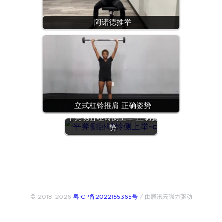
阿诺德推举
立式杠铃推肩 正确姿势
平凳侧卧哑铃侧上举 正确姿
势
© 2018~2026
粤ICP备2022155365号
/ 由腾讯云强力驱动