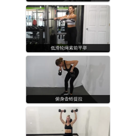
低滑轮绳索前平举
俯身壶铃提拉